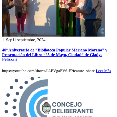
11
Sep
11 septiembre, 2024
40º Aniversario de “Biblioteca Popular Mariano Moreno” y
Presentación del Libro “25 de Mayo, Ciudad” de Gladys
Pelizzari
https://youtube.com/shorts/LLEVgaEV6-E?feature=share
Leer Más