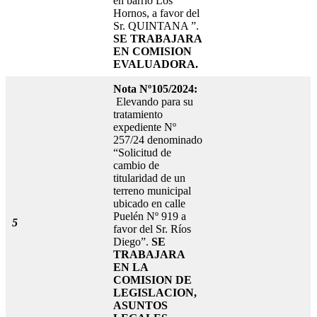
en barrio Los
Hornos, a favor del
Sr. QUINTANA ”.
SE TRABAJARA
EN COMISION
EVALUADORA.
Nota Nº105/2024:
Elevando para su
tratamiento
expediente Nº
257/24 denominado
“Solicitud de
cambio de
titularidad de un
terreno municipal
ubicado en calle
Puelén Nº 919 a
5
favor del Sr. Ríos
Diego”.
SE
TRABAJARA
EN LA
COMISION DE
LEGISLACION,
ASUNTOS