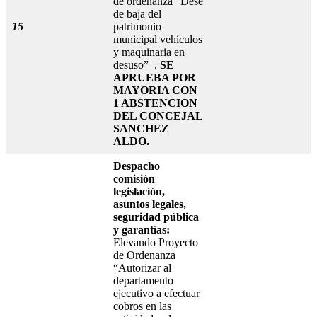
de ordenanza “Dese
de baja del
15
patrimonio
municipal vehículos
y maquinaria en
desuso”
.
SE
APRUEBA POR
MAYORIA CON
1 ABSTENCION
DEL CONCEJAL
SANCHEZ
ALDO.
Despacho
comisión
legislación,
asuntos legales,
seguridad pública
y garantías:
Elevando Proyecto
de Ordenanza
“Autorizar al
departamento
ejecutivo a efectuar
cobros en las