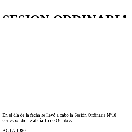
SESION ORDINARIA
Nº18 *16 DE
OCTUBRE 2024*
Back to Blog
18
Oct
18
octubre,
2024
BY
MARINA ALVAREZ
SESION ORDINARIA Nº18 *16 DE
OCTUBRE 2024*
En el día de la fecha se llevó a cabo la Sesión Ordinaria Nº18,
correspondiente al día 16 de Octubre.
ACTA 1080