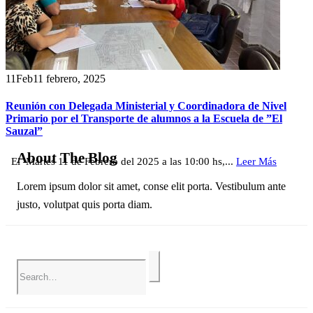
11
Feb
11 febrero, 2025
Reunión con Delegada Ministerial y Coordinadora de Nivel
Primario por el Transporte de alumnos a la Escuela de ”El
Sauzal”
About The Blog
El Martes 11 de Febrero del 2025 a las 10:00 hs,...
Leer Más
Lorem ipsum dolor sit amet, conse elit porta. Vestibulum ante
justo, volutpat quis porta diam.