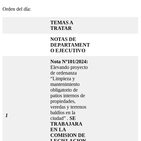
Orden del día:
TEMAS A
TRATAR
NOTAS DE
DEPARTAMENT
O EJECUTIVO
Nota Nº101/2024:
Elevando proyecto
de ordenanza
“Limpieza y
mantenimiento
obligatorio de
patios internos de
propiedades,
veredas y terrenos
baldíos en la
1
ciudad” .
SE
TRABAJARA
EN LA
COMISION DE
LEGISLACION,