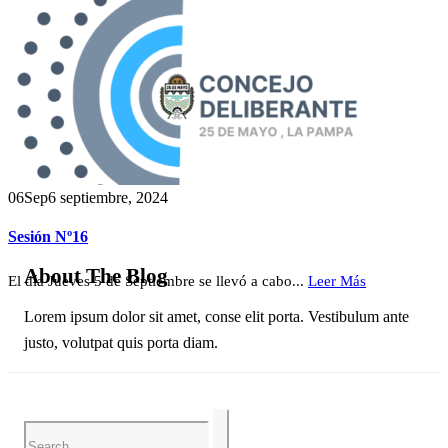
06
Sep
6 septiembre, 2024
Sesión Nº16
About The Blog
El día Jueves 5 de Septiembre se llevó a cabo...
Leer Más
Lorem ipsum dolor sit amet, conse elit porta. Vestibulum ante
justo, volutpat quis porta diam.