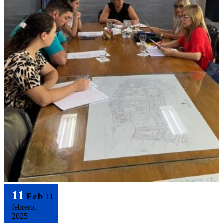
11
Feb
11
febrero,
2025