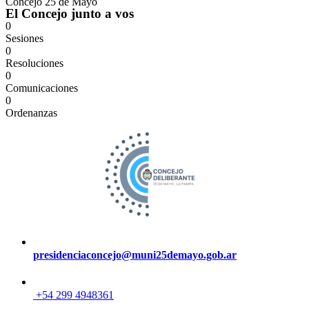
Concejo 25 de Mayo
El Concejo junto a vos
0
Sesiones
0
Resoluciones
0
Comunicaciones
0
Ordenanzas
presidenciaconcejo@muni25demayo.gob.ar
+54 299 4948361