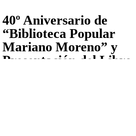
40º Aniversario de
“Biblioteca Popular
Mariano Moreno” y
Presentación del Libro
“25 de Mayo, Ciudad”
de Gladys Pelizzari
Back to Blog