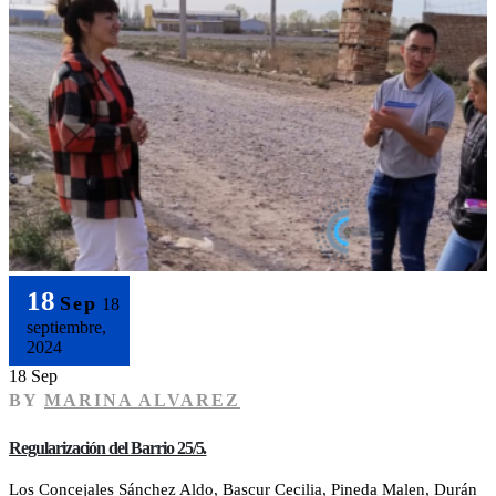
18
Sep
18
septiembre,
2024
18 Sep
BY
MARINA ALVAREZ
Regularización del Barrio 25/5.
Los Concejales Sánchez Aldo, Bascur Cecilia, Pineda Malen, Durán