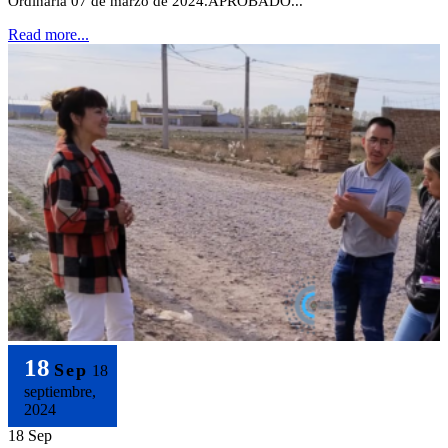
Ordinaria 07 de marzo de 2024.APROBADO...
Read more...
18
Sep
18
septiembre,
2024
18 Sep