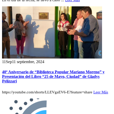
11
Sep
11 septiembre, 2024
40º Aniversario de “Biblioteca Popular Mariano Moreno” y
Presentación del Libro “25 de Mayo, Ciudad” de Gladys
Pelizzari
https://youtube.com/shorts/LLEVgaEV6-E?feature=share
Leer Más