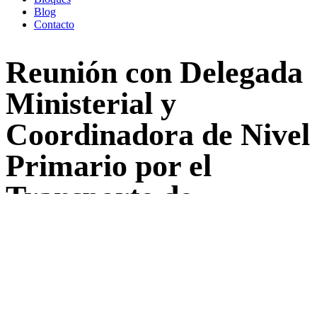
Blog
Contacto
Reunión con Delegada
Ministerial y
Coordinadora de Nivel
Primario por el
Transporte de
alumnos a la Escuela
de ”El Sauzal”
Back to Blog
11
Feb
11
febrero,