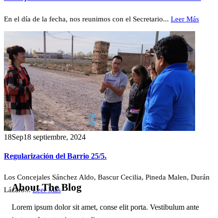
En el día de la fecha, nos reunimos con el Secretario...
Leer Más
18
Sep
18 septiembre, 2024
Regularización del Barrio 25/5.
Los Concejales Sánchez Aldo, Bascur Cecilia, Pineda Malen, Durán
About The Blog
Lázaro...
Leer Más
Lorem ipsum dolor sit amet, conse elit porta. Vestibulum ante