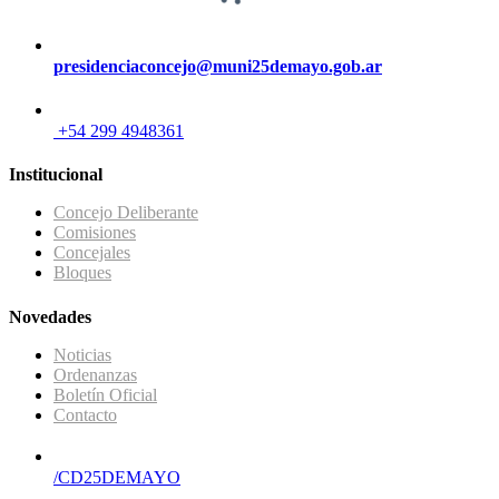
presidenciaconcejo@muni25demayo.gob.ar
+54 299 4948361
Institucional
Concejo Deliberante
Comisiones
Concejales
Bloques
Novedades
Noticias
Ordenanzas
Boletín Oficial
Contacto
/CD25DEMAYO